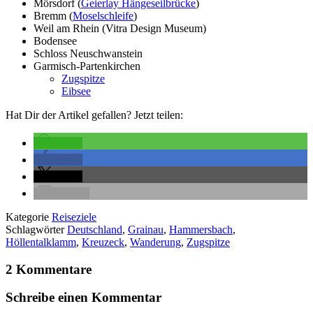
Mörsdorf (
Geierlay Hängeseilbrücke
)
Bremm (
Moselschleife
)
Weil am Rhein (Vitra Design Museum)
Bodensee
Schloss Neuschwanstein
Garmisch-Partenkirchen
Zugspitze
Eibsee
Hat Dir der Artikel gefallen? Jetzt teilen:
teilen
teilen
teilen
E-Mail
Kategorie
Reiseziele
Schlagwörter
Deutschland
,
Grainau
,
Hammersbach
,
Höllentalklamm
,
Kreuzeck
,
Wanderung
,
Zugspitze
2 Kommentare
Schreibe einen Kommentar